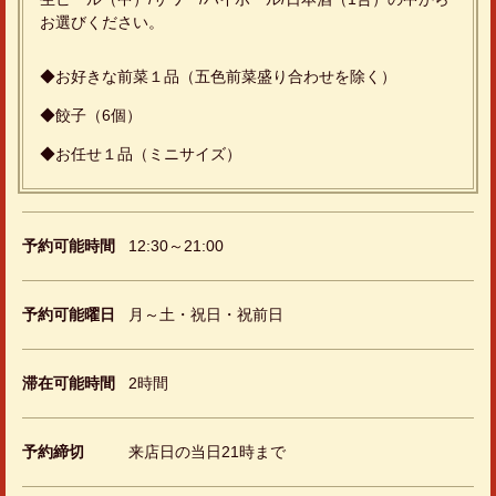
お選びください。
◆お好きな前菜１品（五色前菜盛り合わせを除く）
◆餃子（6個）
◆お任せ１品（ミニサイズ）
この店舗情報をシェアする
膳坊オススメ★おかえりセット1500円（税込） | 中国料
理 膳坊 市役所前店
予約可能時間
12:30～21:00
広島県広島市中区大手町４丁目 1-1 大手町平和ビル1F
https://zenbou2024.owst.jp/courses/175842231
予約可能曜日
月～土・祝日・祝前日
お店情報をコピー
滞在可能時間
2時間
予約締切
来店日の当日21時まで