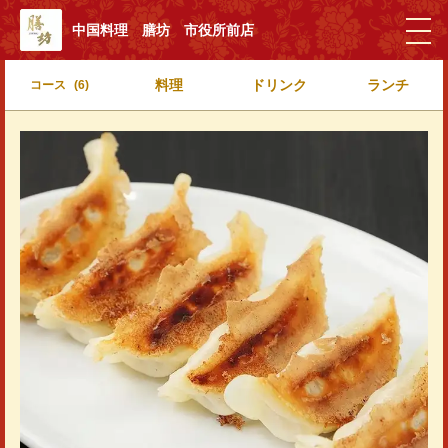
中国料理 膳坊 市役所前店
料理
ドリンク
ランチ
コース
(6)